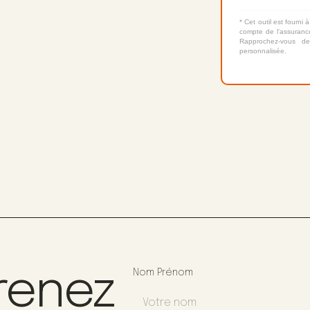
* Cet outil est fourni à
compte de l'assurance
Rapprochez-vous de
personnalisée.
renez
Nom Prénom