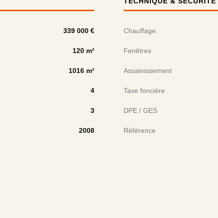
TECHNIQUE & SÉCURITÉ
339 000 €
Chauffage
120 m²
Fenêtres
1016 m²
Assainissement
4
Taxe foncière
3
DPE / GES
2008
Référence