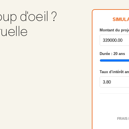
up d'oeil ?
SIMUL
tuelle
Montant du proje
Durée :
20
ans
Taux d'intérêt a
FRAIS 