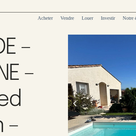
Acheter
Vendre
Louer
Investir
Notre 
DE –
E –
ied
n –