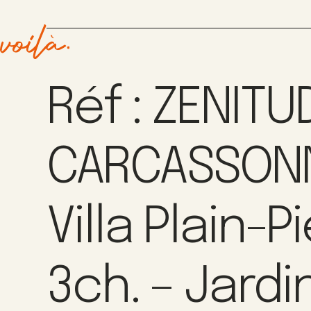
Réf : ZENITU
CARCASSONN
Villa Plain-P
3ch. – Jardi