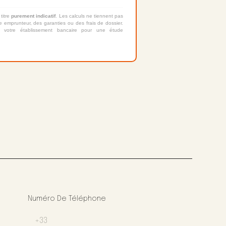
 titre
purement indicatif
. Les calculs ne tiennent pas
 emprunteur, des garanties ou des frais de dossier.
 votre établissement bancaire pour une étude
Numéro De Téléphone