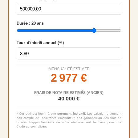
Durée :
20
ans
Taux d'intérêt annuel (%)
MENSUALITÉ ESTIMÉE
2 977
€
FRAIS DE NOTAIRE ESTIMÉS (ANCIEN)
40 000
€
* Cet outil est fourni à titre
purement indicatif
. Les calculs ne tiennent
pas compte de l'assurance emprunteur, des garanties ou des frais de
dossier. Rapprochez-vous de votre établissement bancaire pour une
étude personnalisée.