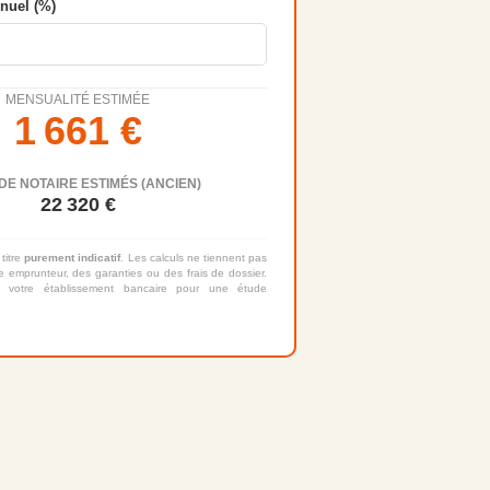
nnuel (%)
MENSUALITÉ ESTIMÉE
1 661
€
DE NOTAIRE ESTIMÉS (ANCIEN)
22 320
€
 titre
purement indicatif
. Les calculs ne tiennent pas
 emprunteur, des garanties ou des frais de dossier.
 votre établissement bancaire pour une étude