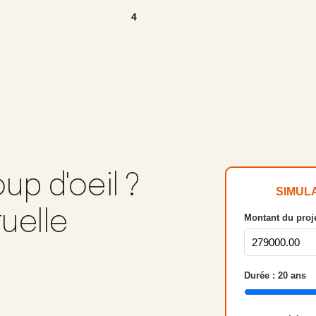
4
up d'oeil ?
SIMUL
tuelle
Montant du proje
Durée :
20
ans