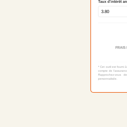
Taux d'intérêt a
FRAIS 
* Cet outil est fourni à
compte de l'assurance
Rapprochez-vous de
personnalisée.