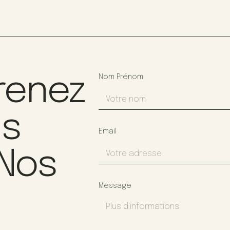
renez
Nom Prénom
us
Email
 Nos
Message