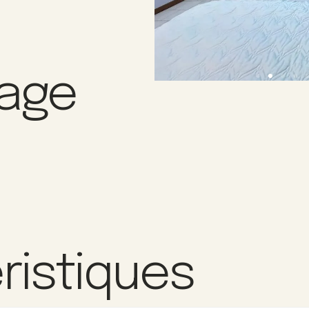
–
rage
ristiques