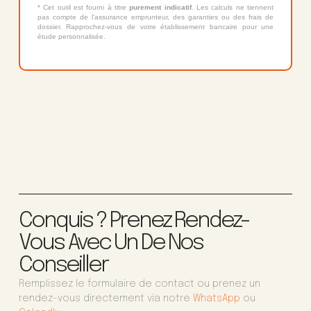
* Cet outil est fourni à titre
purement indicatif
. Les calculs ne tiennent
pas compte de l'assurance emprunteur, des garanties ou des frais de
dossier. Rapprochez-vous de votre établissement bancaire pour une
étude personnalisée.
Conquis ? Prenez Rendez-
Vous Avec Un De Nos
Conseiller
Remplissez le formulaire de contact ou prenez un
rendez-vous directement via notre
WhatsApp
ou