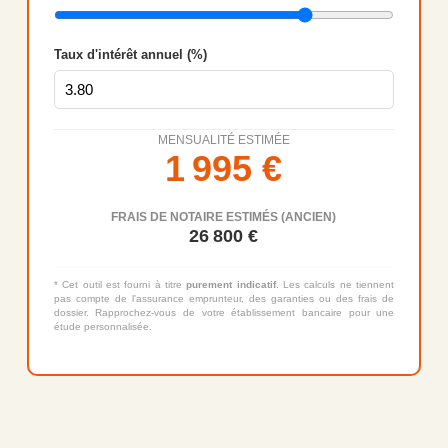
Taux d'intérêt annuel (%)
MENSUALITÉ ESTIMÉE
1 995
€
FRAIS DE NOTAIRE ESTIMÉS (ANCIEN)
26 800
€
* Cet outil est fourni à titre
purement indicatif
. Les calculs ne tiennent
pas compte de l'assurance emprunteur, des garanties ou des frais de
dossier. Rapprochez-vous de votre établissement bancaire pour une
étude personnalisée.