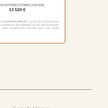
DE NOTAIRE ESTIMÉS (ANCIEN)
13 520
€
 titre
purement indicatif
. Les calculs ne tiennent pas
 emprunteur, des garanties ou des frais de dossier.
 votre établissement bancaire pour une étude