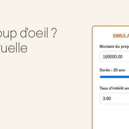
up d'oeil ?
SIMUL
tuelle
Montant du proje
Durée :
20
ans
Taux d'intérêt a