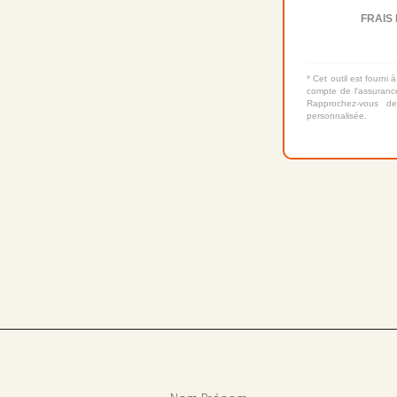
FRAIS 
* Cet outil est fourni à
compte de l'assurance
Rapprochez-vous de
personnalisée.