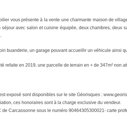
er vous présente à la vente une charmante maison de village 
éjour avec salon et cuisine équipée, deux chambres, deux sall
.
coin buanderie, un garage pouvant accueillir un véhicule ainsi
icité refaite en 2019, une parcelle de terrain en + de 347m² non a
 est exposé sont disponibles sur le site Géorisques : www.geori
ation, ces honoraires sont à la charge exclusive du vendeur.
SAC de Carcassonne sous le numéro 90464305300021- carte pr