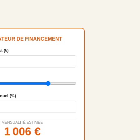
ATEUR DE FINANCEMENT
t (€)
nnuel (%)
MENSUALITÉ ESTIMÉE
1 006
€