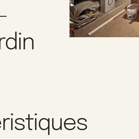
–
rdin
ristiques