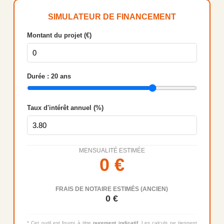
SIMULATEUR DE FINANCEMENT
Montant du projet (€)
Durée :
20
ans
Taux d'intérêt annuel (%)
MENSUALITÉ ESTIMÉE
0
€
FRAIS DE NOTAIRE ESTIMÉS (ANCIEN)
0
€
* Cet outil est fourni à titre
purement indicatif
. Les calculs ne tiennent