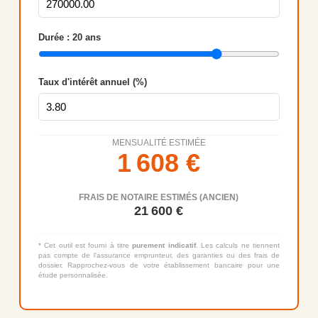
Durée :
20
ans
Taux d'intérêt annuel (%)
MENSUALITÉ ESTIMÉE
1 608
€
FRAIS DE NOTAIRE ESTIMÉS (ANCIEN)
21 600
€
* Cet outil est fourni à titre
purement indicatif
. Les calculs ne tiennent
pas compte de l'assurance emprunteur, des garanties ou des frais de
dossier. Rapprochez-vous de votre établissement bancaire pour une
étude personnalisée.