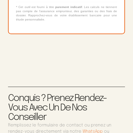
* Cet outil est fourni à titre
purement indicatif
. Les calculs ne tiennent
pas compte de l'assurance emprunteur, des garanties ou des frais de
dossier. Rapprochez-vous de votre établissement bancaire pour une
étude personnalisée.
Conquis ? Prenez Rendez-
Vous Avec Un De Nos
Conseiller
Remplissez le formulaire de contact ou prenez un
rendez-vous directement via notre
WhatsApp
ou