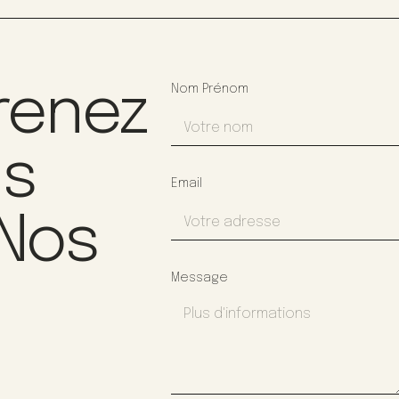
renez
Nom Prénom
us
Email
 Nos
Message