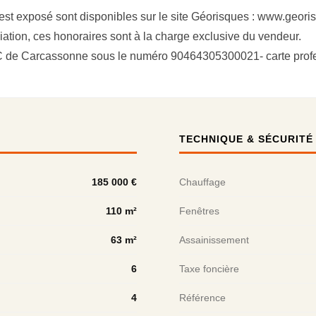
 est exposé sont disponibles sur le site Géorisques : www.geori
ation, ces honoraires sont à la charge exclusive du vendeur.
SAC de Carcassonne sous le numéro 90464305300021- carte pr
TECHNIQUE & SÉCURITÉ
185 000 €
Chauffage
110 m²
Fenêtres
63 m²
Assainissement
6
Taxe foncière
4
Référence