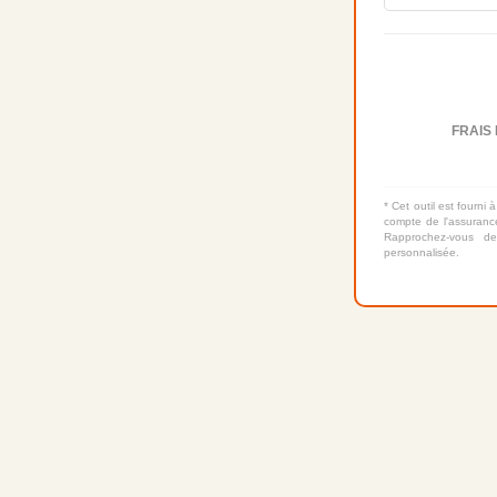
FRAIS 
* Cet outil est fourni à
compte de l'assurance
Rapprochez-vous de
personnalisée.