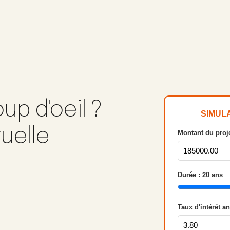
up d'oeil ?
SIMUL
tuelle
Montant du proje
Durée :
20
ans
Taux d'intérêt a