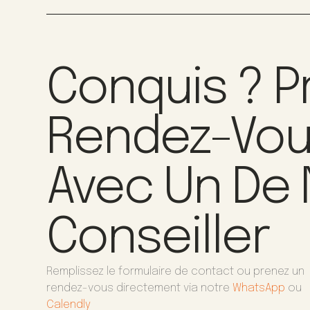
Conquis ? P
Rendez-Vo
Avec Un De
Conseiller
Remplissez le formulaire de contact ou prenez un
rendez-vous directement via notre
WhatsApp
ou
Calendly