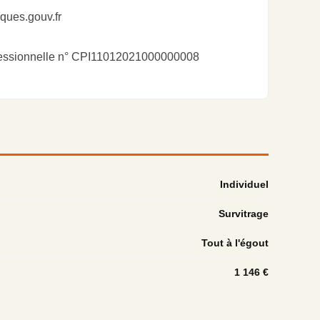
sques.gouv.fr
ofessionnelle n° CPI11012021000000008
Individuel
Survitrage
Tout à l'égout
1 146 €