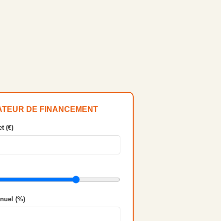
ATEUR DE FINANCEMENT
t (€)
nnuel (%)