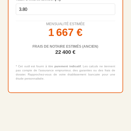
MENSUALITÉ ESTIMÉE
1 667
€
FRAIS DE NOTAIRE ESTIMÉS (ANCIEN)
22 400
€
* Cet outil est fourni à titre
purement indicatif
. Les calculs ne tiennent
pas compte de l'assurance emprunteur, des garanties ou des frais de
dossier. Rapprochez-vous de votre établissement bancaire pour une
étude personnalisée.