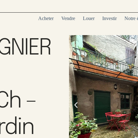
Acheter
Vendre
Louer
Investir
Notre 
IGNIER
3
Ch –
rdin