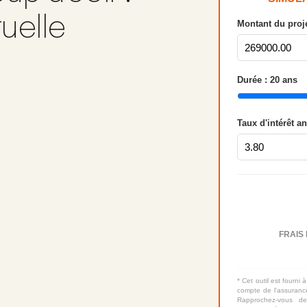
tuelle
Montant du proje
Durée :
20
ans
Taux d'intérêt a
FRAIS 
* Cet outil est fourni à
compte de l'assurance
Rapprochez-vous de