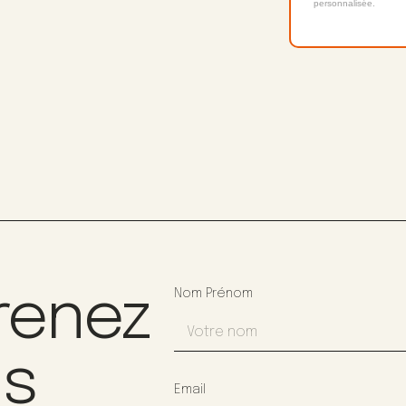
personnalisée.
renez
Nom Prénom
us
Email