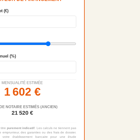
t (€)
nnuel (%)
MENSUALITÉ ESTIMÉE
1 602
€
DE NOTAIRE ESTIMÉS (ANCIEN)
21 520
€
 titre
purement indicatif
. Les calculs ne tiennent pas
 emprunteur, des garanties ou des frais de dossier.
 votre établissement bancaire pour une étude