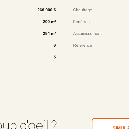
269 000 €
Chauffage
200 m²
Fenêtres
284 m²
Assainissement
6
Référence
5
up d'oeil ?
SIMUL