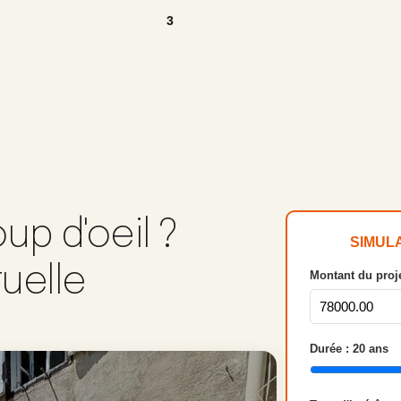
3
up d'oeil ?
SIMUL
tuelle
Montant du proje
Durée :
20
ans