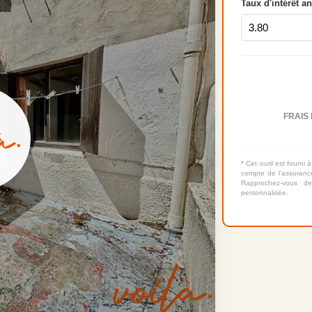
Taux d'intérêt a
FRAIS 
* Cet outil est fourni à
compte de l'assurance
Rapprochez-vous de
personnalisée.