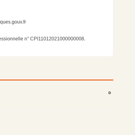
sques.gouv.fr
fessionnelle n° CPI11012021000000008.
D