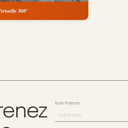
irtuelle 360°
renez
Nom Prénom