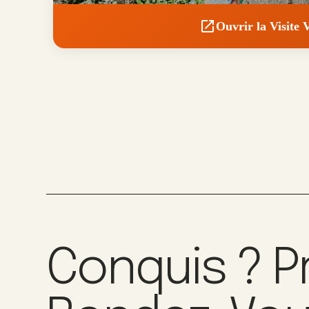
Ouvrir la Visite V
Conquis ? P