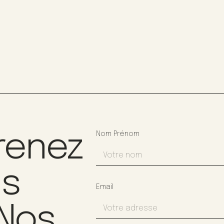
renez
Nom Prénom
us
Email
 Nos