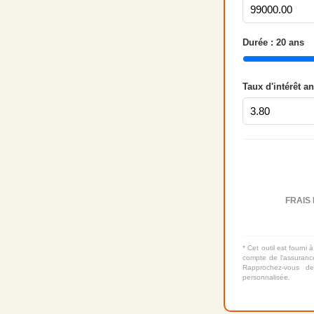
Durée :
20
ans
Taux d'intérêt a
FRAIS 
* Cet outil est fourni à
compte de l'assurance
Rapprochez-vous de
personnalisée.