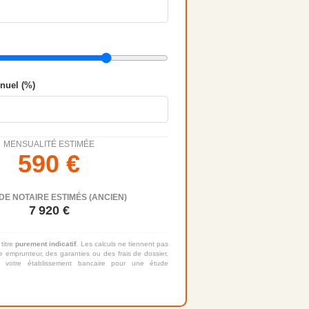
nnuel (%)
MENSUALITÉ ESTIMÉE
590
€
DE NOTAIRE ESTIMÉS (ANCIEN)
7 920
€
 titre
purement indicatif
. Les calculs ne tiennent pas
 emprunteur, des garanties ou des frais de dossier.
 votre établissement bancaire pour une étude