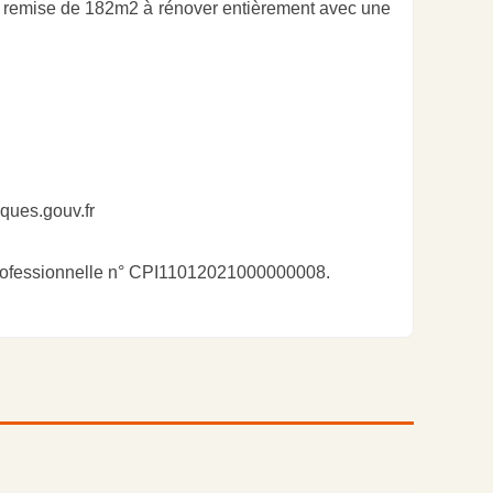
 remise de 182m2 à rénover entièrement avec une
sques.gouv.fr
professionnelle n° CPI11012021000000008.