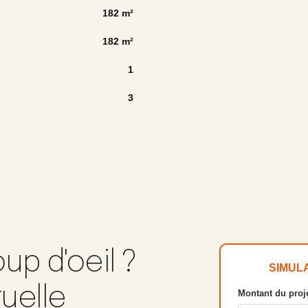
182 m²
182 m²
1
3
up d'oeil ?
SIMUL
tuelle
Montant du proje