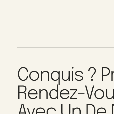
Conquis ? P
Rendez-Vo
Avec Un De