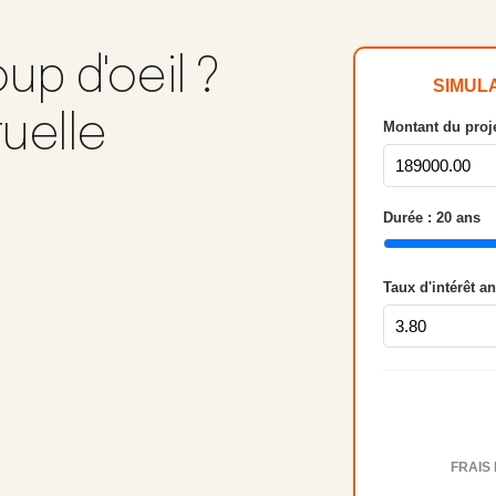
up d'oeil ?
SIMUL
tuelle
Montant du proje
Durée :
20
ans
Taux d'intérêt a
FRAIS 