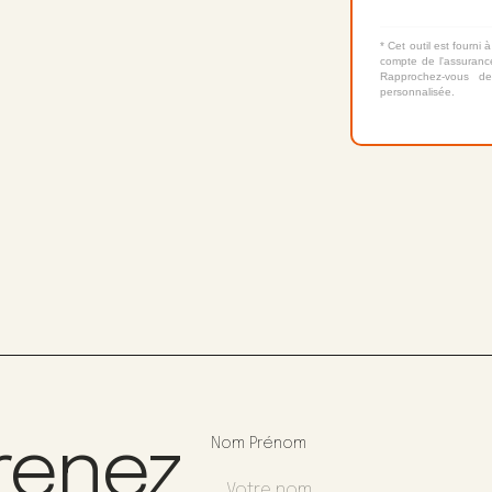
* Cet outil est fourni à
compte de l'assurance
Rapprochez-vous de
personnalisée.
renez
Nom Prénom