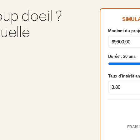
up d'oeil ?
SIMUL
tuelle
Montant du proje
Durée :
20
ans
Taux d'intérêt a
FRAIS 