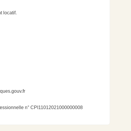
locatif.
sques.gouv.fr
rofessionnelle n° CPI11012021000000008