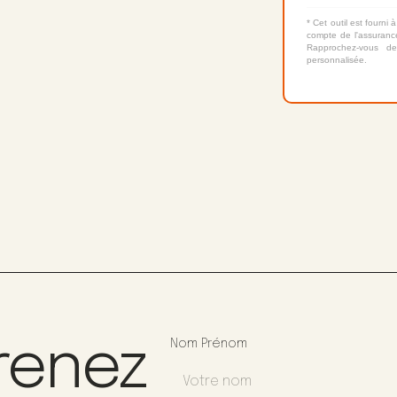
* Cet outil est fourni à
compte de l'assurance
Rapprochez-vous de
personnalisée.
renez
Nom Prénom