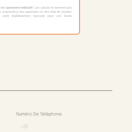
 titre
purement indicatif
. Les calculs ne tiennent pas
 emprunteur, des garanties ou des frais de dossier.
 votre établissement bancaire pour une étude
Numéro De Téléphone