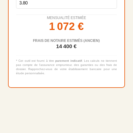
MENSUALITÉ ESTIMÉE
1 072
€
FRAIS DE NOTAIRE ESTIMÉS (ANCIEN)
14 400
€
* Cet outil est fourni à titre
purement indicatif
. Les calculs ne tiennent
pas compte de l'assurance emprunteur, des garanties ou des frais de
dossier. Rapprochez-vous de votre établissement bancaire pour une
étude personnalisée.